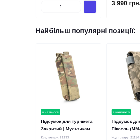
3 990 грн
Найбільш популярні позиції:
в наявності
в наявності
Підсумок для турнікета
Підсумок для
Закритий | Мультикам
Піксель (ММ
Код товару:
21233
Код товару:
21114