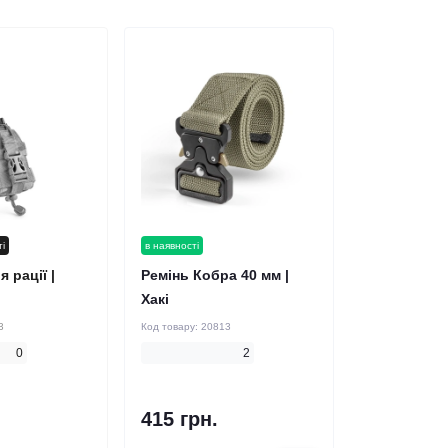
ті
в наявності
 рації |
Ремінь Кобра 40 мм |
Хакі
3
Код товару:
20813
0
2
415 грн.