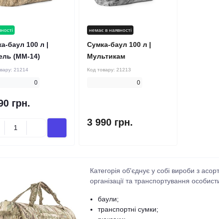
вності
немає в наявності
а-баул 100 л |
Сумка-баул 100 л |
ель (ММ-14)
Мультикам
овару:
21214
Код товару:
21213
0
0
90 грн.
3 990 грн.
Категорія об'єднує у собі вироби з асо
організації та транспортування особис
баули;
транспортні сумки;