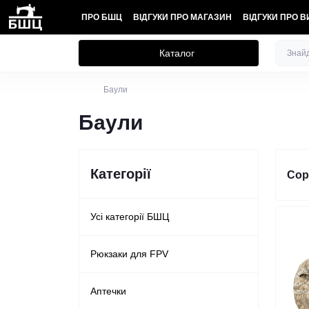
ПРО БШЦ
ВІДГУКИ ПРО МАГАЗИН
ВІДГУКИ ПРО 
Каталог
Баули
Баули
Категорії
Сор
Усі категорії БШЦ
Рюкзаки для FPV
Аптечки