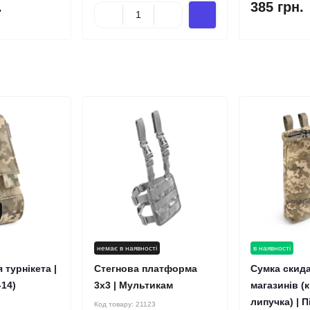
.
385 грн.
немає в наявності
в наявності
 турнікета |
Стегнова платформа
Сумка скид
-14)
3х3 | Мультикам
магазинів (к
липучка) | 
Код товару:
21123