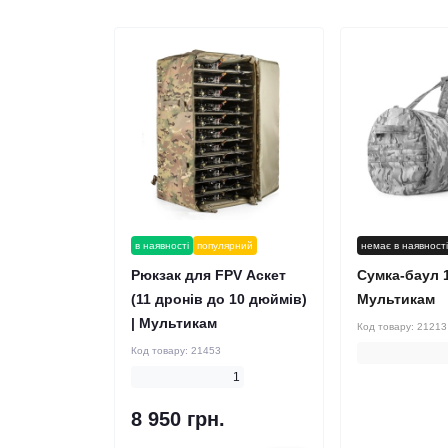
в наявності
популярний
немає в наявност
Рюкзак для FPV Аскет
Сумка-баул 1
(11 дронів до 10 дюймів)
Мультикам
| Мультикам
Код товару:
21213
Код товару:
21453
1
8 950 грн.