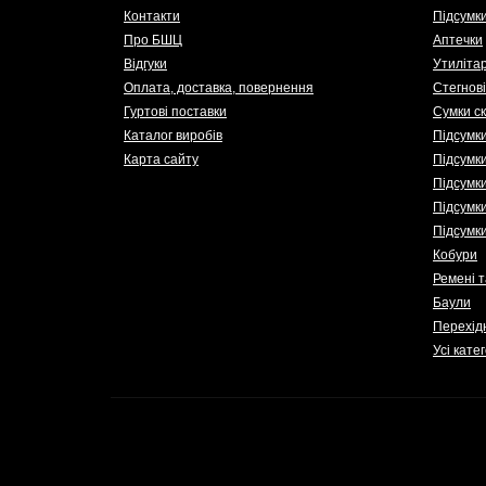
Контакти
Підсумки
Про БШЦ
Аптечки
Відгуки
Утилітар
Оплата, доставка, повернення
Стегнов
Гуртові поставки
Сумки с
Каталог виробів
Підсумки
Карта сайту
Підсумки
Підсумки
Підсумк
Підсумк
Кобури
Ремені 
Баули
Перехід
Усі кате