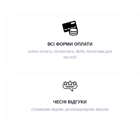
ВСІ ФОРМИ ОПЛАТИ
online оплата, післяплата, IBAN, безготівка для
юр.осіб
ЧЕСНІ ВІДГУКИ
отримуємо відгуки, доопрацьовуємо вироби