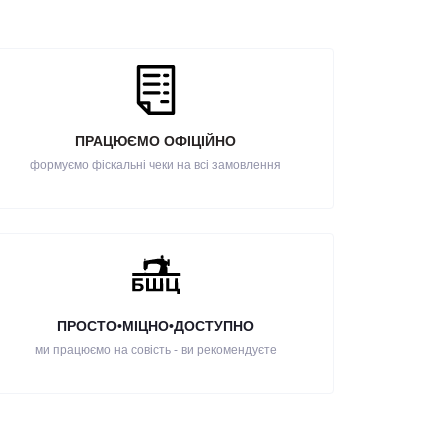
ПРАЦЮЄМО ОФІЦІЙНО
формуємо фіскальні чеки на всі замовлення
ПРОСТО•МІЦНО•ДОСТУПНО
ми працюємо на совість - ви рекомендуєте