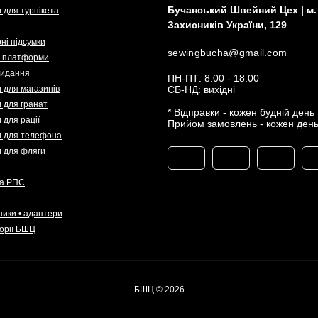
Бучанський Швейний Цех | м. 
 для турнікета
Захисників України, 129
ні підсумки
sewingbucha@gmail.com
і платформи
кидання
ПН-ПТ: 8:00 - 18:00
 для магазинів
СБ-НД: вихідні
 для гранат
* Відправки - кожен будній день
 для рації
Прийом замовлень - кожен ден
и для телефона
и для фляги
та РПС
ники • адаптери
горії БШЦ
БШЦ © 2026