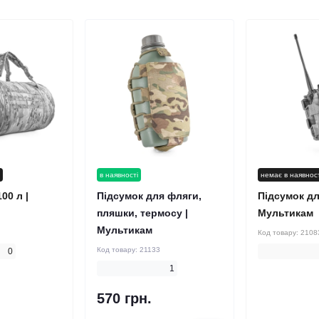
і
в наявності
немає в наявнос
00 л |
Підсумок для фляги,
Підсумок для
пляшки, термосу |
Мультикам
Мультикам
Код товару:
2108
Код товару:
21133
0
1
570 грн.